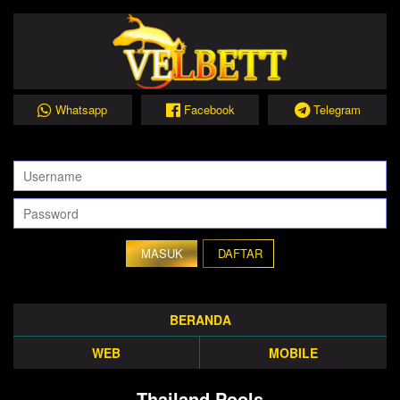
Whatsapp
Facebook
Telegram
DAFTAR
BERANDA
WEB
MOBILE
Thailand Pools