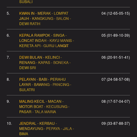
SUBALI
5.
KWAN IN - MERAK - LOMPAT
04 (12-65-05-15)
JAUH - KANGKUNG - BALON -
DEWI RATIH
6.
KEPALA RAMPOK - SINGA -
05 (01-89-10-39)
LONCAT INDAH - KAYU MANIS -
KERETA API - GURU LANGIT
7.
DEWI BULAN - KELINCI -
06 (20-91-51-41)
RENANG - KAPAS - BONEKA -
DEWI SRI
8.
PELAYAN - BABI - PERAHU
07 (24-58-57-08)
LAYAR - BAWANG - PANCING -
SULATRI
9.
MALING KECIL - MACAN -
08 (17-57-04-07)
MOTOR BOAT - KECUBUNG -
PASAR - TALA MARIA
10.
JENDRAL - KERBAU -
09 (33-87-88-37)
MENDAYUNG - PEPAYA - JALA -
BIMA