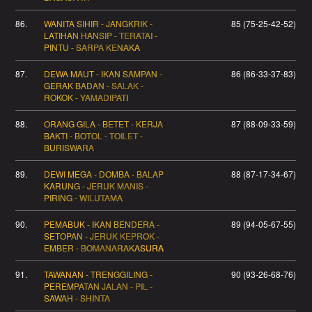
86.
WANITA SIHIR - JANGKRIK -
85 (75-25-42-52)
LATIHAN HANSIP - TERATAI -
PINTU - SARPA KENAKA
87.
DEWA MAUT - IKAN SAMPAN -
86 (86-33-37-83)
GERAK BADAN - SALAK -
ROKOK - YAMADIPATI
88.
ORANG GILA - BETET - KERJA
87 (88-09-33-59)
BAKTI - BOTOL - TOILET -
BURISWARA
89.
DEWI MEGA - DOMBA - BALAP
88 (87-17-34-67)
KARUNG - JERUK MANIS -
PIRING - WILUTAMA
90.
PEMABUK - IKAN BENDERA -
89 (94-05-67-55)
SETOPAN - JERUK KEPROK -
EMBER - BOMANARAKASURA
91.
TAWANAN - TRENGGILING -
90 (93-26-68-76)
PEREMPATAN JALAN - PIL -
SAWAH - SHINTA