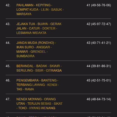
42.
PAHLAWAN - KEPITING -
41 (49-56-76-06)
LOMPAT KUDA - LILIN - SABUK -
WARSAYA
43.
JEJAKA TUA - BUAYA - GERAK
42 (45-97-72-47)
JALAN - CATUR - DOKTER -
LESMANA WIDAKTA
44.
JANDA MUDA (RONDHO) -
43 (40-71-41-21)
IKAN SURO - ANGGAR -
MAWAR - GRENDEL -
SUMBADRA
45.
BERANDAL - BADAK - SKIAIR -
44 (39-81-86-31)
SERULING - SISIR - CITRAKSA
46.
PENGEMBARA - BANTENG -
45 (42-51-75-01)
TERBANG LAYANG - KENDI -
TAS - RAMA
47.
NENEK MOYANG - ORANG
46 (48-64-73-14)
UTAN - TERJUN BEBAS - SIKAT
- TOKO - HYANG WENANG