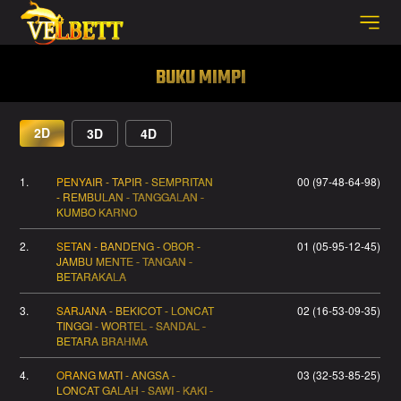
BUKU MIMPI
2D
3D
4D
1.
PENYAIR - TAPIR - SEMPRITAN
00 (97-48-64-98)
- REMBULAN - TANGGALAN -
KUMBO KARNO
2.
SETAN - BANDENG - OBOR -
01 (05-95-12-45)
JAMBU MENTE - TANGAN -
BETARAKALA
3.
SARJANA - BEKICOT - LONCAT
02 (16-53-09-35)
TINGGI - WORTEL - SANDAL -
BETARA BRAHMA
4.
ORANG MATI - ANGSA -
03 (32-53-85-25)
LONCAT GALAH - SAWI - KAKI -