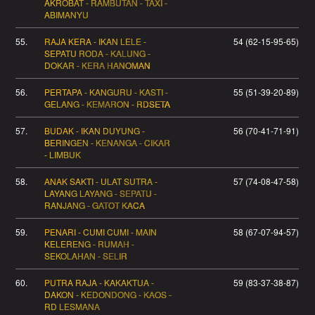
AKROBAT - RAMBUTAN - TAXI -
ABIMANYU
55.
RAJA KERA - IKAN LELE -
54 (62-15-95-65)
SEPATU RODA - KALUNG -
DOKAR - KERA HANOMAN
56.
PERTAPA - KANGURU - KASTI -
55 (51-39-20-89)
GELANG - KEMARON - RDSETA
57.
BUDAK - IKAN DUYUNG -
56 (70-41-71-91)
BERINGEN - KENANGA - CIKAR
- LIMBUK
58.
ANAK SAKTI - ULAT SUTRA -
57 (74-08-47-58)
LAYANG LAYANG - SEPATU -
RANJANG - GATOT KACA
59.
PENARI - CUMI CUMI - MAIN
58 (67-07-94-57)
KELERENG - RUMAH -
SEKOLAHAN - SELIR
60.
PUTRA RAJA - KAKAKTUA -
59 (83-37-38-87)
DAKON - KEDONDONG - KAOS -
RD LESMANA