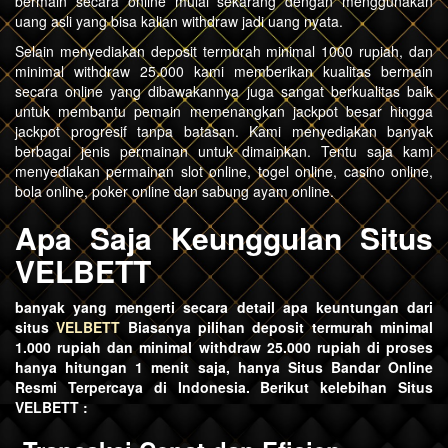
bermain secara online mulai sekarang dengan menggunakan
uang asli yang bisa kalian withdraw jadi uang nyata.
Selain menyediakan deposit termurah minimal 1000 rupiah, dan
minimal withdraw 25.000 kami memberikan kualitas bermain
secara online yang dibawakannya juga sangat berkualitas baik
untuk membantu pemain memenangkan jackpot besar hingga
jackpot progresif tanpa batasan. Kami menyediakan banyak
berbagai jenis permainan untuk dimainkan. Tentu saja kami
menyediakan permainan slot online, togel online, casino online,
bola online, poker online dan sabung ayam online.
Apa Saja Keunggulan Situs
VELBETT
banyak yang mengerti secara detail apa keuntungan dari
situs
VELBETT
Biasanya pilihan deposit termurah minimal
1.000 rupiah dan minimal withdraw 25.000 rupiah di proses
hanya hitungan 1 menit saja, hanya Situs Bandar Online
Resmi Terpercaya di Indonesia. Berikut kelebihan Situs
VELBETT :