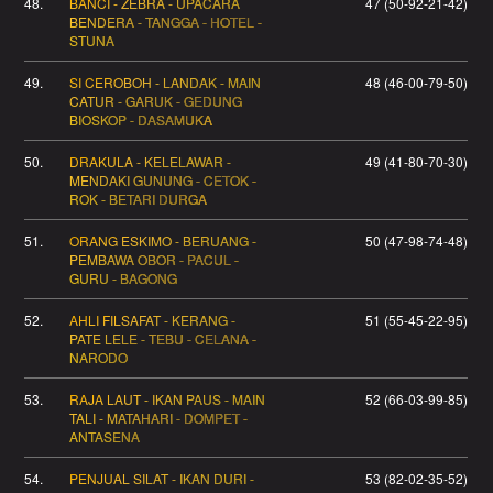
48.
BANCI - ZEBRA - UPACARA
47 (50-92-21-42)
BENDERA - TANGGA - HOTEL -
STUNA
49.
SI CEROBOH - LANDAK - MAIN
48 (46-00-79-50)
CATUR - GARUK - GEDUNG
BIOSKOP - DASAMUKA
50.
DRAKULA - KELELAWAR -
49 (41-80-70-30)
MENDAKI GUNUNG - CETOK -
ROK - BETARI DURGA
51.
ORANG ESKIMO - BERUANG -
50 (47-98-74-48)
PEMBAWA OBOR - PACUL -
GURU - BAGONG
52.
AHLI FILSAFAT - KERANG -
51 (55-45-22-95)
PATE LELE - TEBU - CELANA -
NARODO
53.
RAJA LAUT - IKAN PAUS - MAIN
52 (66-03-99-85)
TALI - MATAHARI - DOMPET -
ANTASENA
54.
PENJUAL SILAT - IKAN DURI -
53 (82-02-35-52)