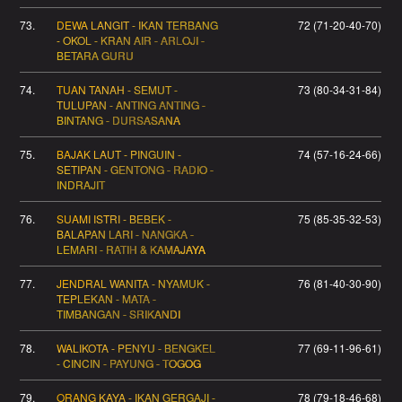
73.
DEWA LANGIT - IKAN TERBANG
72 (71-20-40-70)
- OKOL - KRAN AIR - ARLOJI -
BETARA GURU
74.
TUAN TANAH - SEMUT -
73 (80-34-31-84)
TULUPAN - ANTING ANTING -
BINTANG - DURSASANA
75.
BAJAK LAUT - PINGUIN -
74 (57-16-24-66)
SETIPAN - GENTONG - RADIO -
INDRAJIT
76.
SUAMI ISTRI - BEBEK -
75 (85-35-32-53)
BALAPAN LARI - NANGKA -
LEMARI - RATIH & KAMAJAYA
77.
JENDRAL WANITA - NYAMUK -
76 (81-40-30-90)
TEPLEKAN - MATA -
TIMBANGAN - SRIKANDI
78.
WALIKOTA - PENYU - BENGKEL
77 (69-11-96-61)
- CINCIN - PAYUNG - TOGOG
79.
ORANG KAYA - IKAN GERGAJI -
78 (79-18-46-68)