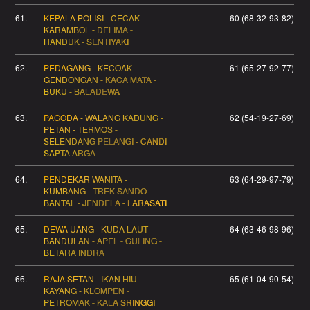
61.
KEPALA POLISI - CECAK -
60 (68-32-93-82)
KARAMBOL - DELIMA -
HANDUK - SENTIYAKI
62.
PEDAGANG - KECOAK -
61 (65-27-92-77)
GENDONGAN - KACA MATA -
BUKU - BALADEWA
63.
PAGODA - WALANG KADUNG -
62 (54-19-27-69)
PETAN - TERMOS -
SELENDANG PELANGI - CANDI
SAPTA ARGA
64.
PENDEKAR WANITA -
63 (64-29-97-79)
KUMBANG - TREK SANDO -
BANTAL - JENDELA - LARASATI
65.
DEWA UANG - KUDA LAUT -
64 (63-46-98-96)
BANDULAN - APEL - GULING -
BETARA INDRA
66.
RAJA SETAN - IKAN HIU -
65 (61-04-90-54)
KAYANG - KLOMPEN -
PETROMAK - KALA SRINGGI