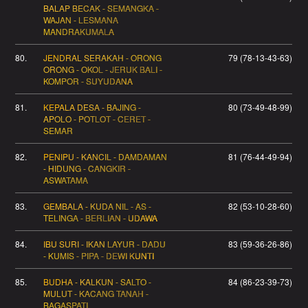
BALAP BECAK - SEMANGKA -
WAJAN - LESMANA
MANDRAKUMALA
80.
JENDRAL SERAKAH - ORONG
79 (78-13-43-63)
ORONG - OKOL - JERUK BALI -
KOMPOR - SUYUDANA
81.
KEPALA DESA - BAJING -
80 (73-49-48-99)
APOLO - POTLOT - CERET -
SEMAR
82.
PENIPU - KANCIL - DAMDAMAN
81 (76-44-49-94)
- HIDUNG - CANGKIR -
ASWATAMA
83.
GEMBALA - KUDA NIL - AS -
82 (53-10-28-60)
TELINGA - BERLIAN - UDAWA
84.
IBU SURI - IKAN LAYUR - DADU
83 (59-36-26-86)
- KUMIS - PIPA - DEWI KUNTI
85.
BUDHA - KALKUN - SALTO -
84 (86-23-39-73)
MULUT - KACANG TANAH -
BAGASPATI