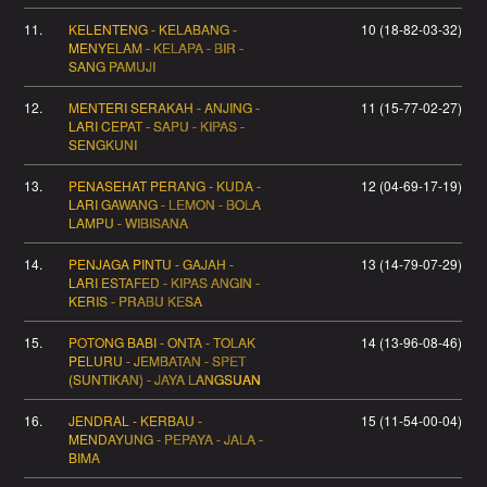
11.
KELENTENG - KELABANG -
10 (18-82-03-32)
MENYELAM - KELAPA - BIR -
SANG PAMUJI
12.
MENTERI SERAKAH - ANJING -
11 (15-77-02-27)
LARI CEPAT - SAPU - KIPAS -
SENGKUNI
13.
PENASEHAT PERANG - KUDA -
12 (04-69-17-19)
LARI GAWANG - LEMON - BOLA
LAMPU - WIBISANA
14.
PENJAGA PINTU - GAJAH -
13 (14-79-07-29)
LARI ESTAFED - KIPAS ANGIN -
KERIS - PRABU KESA
15.
POTONG BABI - ONTA - TOLAK
14 (13-96-08-46)
PELURU - JEMBATAN - SPET
(SUNTIKAN) - JAYA LANGSUAN
16.
JENDRAL - KERBAU -
15 (11-54-00-04)
MENDAYUNG - PEPAYA - JALA -
BIMA