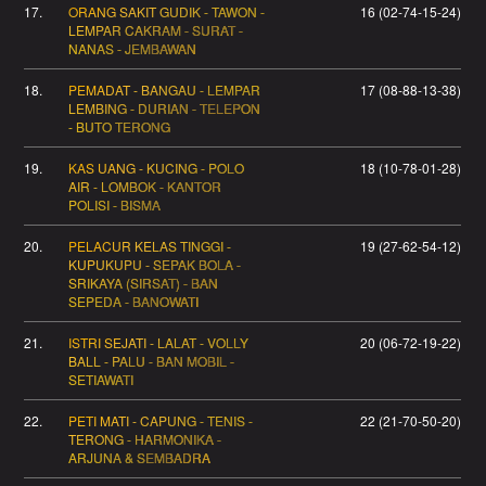
17.
ORANG SAKIT GUDIK - TAWON -
16 (02-74-15-24)
LEMPAR CAKRAM - SURAT -
NANAS - JEMBAWAN
18.
PEMADAT - BANGAU - LEMPAR
17 (08-88-13-38)
LEMBING - DURIAN - TELEPON
- BUTO TERONG
19.
KAS UANG - KUCING - POLO
18 (10-78-01-28)
AIR - LOMBOK - KANTOR
POLISI - BISMA
20.
PELACUR KELAS TINGGI -
19 (27-62-54-12)
KUPUKUPU - SEPAK BOLA -
SRIKAYA (SIRSAT) - BAN
SEPEDA - BANOWATI
21.
ISTRI SEJATI - LALAT - VOLLY
20 (06-72-19-22)
BALL - PALU - BAN MOBIL -
SETIAWATI
22.
PETI MATI - CAPUNG - TENIS -
22 (21-70-50-20)
TERONG - HARMONIKA -
ARJUNA & SEMBADRA