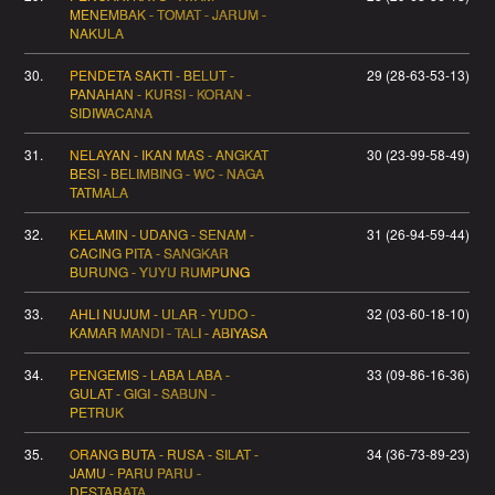
MENEMBAK - TOMAT - JARUM -
NAKULA
30.
PENDETA SAKTI - BELUT -
29 (28-63-53-13)
PANAHAN - KURSI - KORAN -
SIDIWACANA
31.
NELAYAN - IKAN MAS - ANGKAT
30 (23-99-58-49)
BESI - BELIMBING - WC - NAGA
TATMALA
32.
KELAMIN - UDANG - SENAM -
31 (26-94-59-44)
CACING PITA - SANGKAR
BURUNG - YUYU RUMPUNG
33.
AHLI NUJUM - ULAR - YUDO -
32 (03-60-18-10)
KAMAR MANDI - TALI - ABIYASA
34.
PENGEMIS - LABA LABA -
33 (09-86-16-36)
GULAT - GIGI - SABUN -
PETRUK
35.
ORANG BUTA - RUSA - SILAT -
34 (36-73-89-23)
JAMU - PARU PARU -
DESTARATA