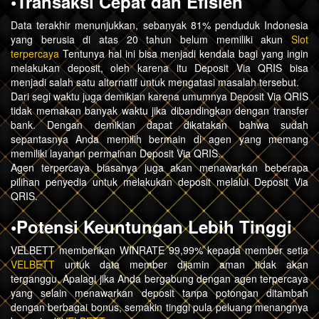
•Transaksi Cepat dan Efisien
Data terakhir menunjukkan, sebanyak 81% penduduk Indonesia
yang berusia di atas 20 tahun belum memiliki akun
Slot
terpercaya
Tentunya hal ini bisa menjadi kendala bagi yang ingin
melakukan deposit, oleh karena itu Deposit Via QRIS bisa
menjadi salah satu alternatif untuk mengatasi masalah tersebut.
Dari segi waktu juga demikian karena umumnya Deposit Via QRIS
tidak memakan banyak waktu jika dibandingkan dengan transfer
bank. Dengan demikian dapat dikatakan bahwa sudah
sepantasnya Anda memilih bermain di agen yang memang
memiliki layanan permainan Deposit Via QRIS.
Agen terpercaya biasanya juga akan menawarkan beberapa
pilihan penyedia untuk melakukan deposit melalui Deposit Via
QRIS.
•Potensi Keuntungan Lebih Tinggi
VELBETT memberikan WINRATE 99,99% kepada member setia
VELBETT
untuk data member dijamin aman tidak akan
terganggu. Apalagi jika Anda bergabung dengan agen terpercaya
yang selain menawarkan deposit tanpa potongan ditambah
dengan berbagai bonus, semakin tinggi pula peluang menangnya