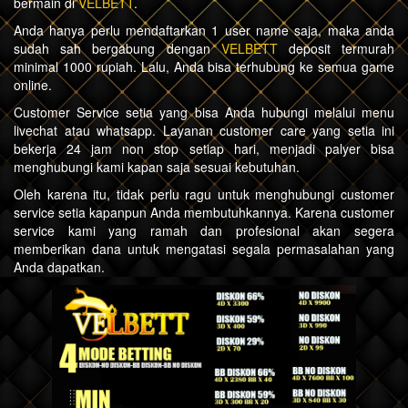
bermain di
VELBETT
.
Anda hanya perlu mendaftarkan 1 user name saja, maka anda
sudah sah bergabung dengan
VELBETT
deposit termurah
minimal 1000 rupiah. Lalu, Anda bisa terhubung ke semua game
online.
Customer Service setia yang bisa Anda hubungi melalui menu
livechat atau whatsapp. Layanan customer care yang setia ini
bekerja 24 jam non stop setiap hari, menjadi palyer bisa
menghubungi kami kapan saja sesuai kebutuhan.
Oleh karena itu, tidak perlu ragu untuk menghubungi customer
service setia kapanpun Anda membutuhkannya. Karena customer
service kami yang ramah dan profesional akan segera
memberikan dana untuk mengatasi segala permasalahan yang
Anda dapatkan.