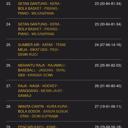
23.
SETAN GANTUNG - KERA -
23 (30-84-81-34)
BOLA BASKET - PISANG -
PIANO - WILKAMPANA
24.
SETAN GANTUNG - KERA -
23 (30-84-81-34)
BOLA BASKET - PISANG -
PIANO - WILKAMPANA
25.
SUMBER AIR - KATAK - TENIS
24 (07-66-14-16)
MEJA - SIKAT GIGI - PADI -
DEWA RUCI
26.
MENANTU RAJA - RAJAWALI -
25 (35-85-82-03)
BASEBALL - JAGUNG - TAPAL
GIGI - KANGSA DEWA
27.
RAJA - NAGA - HOCKEY -
26 (31-90-80-40)
GANGGANG - MESIN JAHIT -
SAMIAJI
28.
WANITA CANTIK - KURA KURA -
27 (19-61-06-11)
BOLA SODOK - SABUN BUBUK
- OTAK - DEWI SUPRABA
29.
PENCARI KAYU - AYAM -
28 (29-68-56-18)