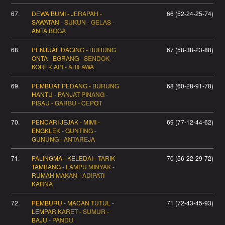
67.
DEWA BUMI - JERAPAH -
66 (52-24-25-74)
SAWATAN - SUKUN - GELAS -
ANTA BOGA
68.
PENJUAL DAGING - BURUNG
67 (58-38-23-88)
ONTA - EGRANG - SENDOK -
KOREK API - ABILAWA
69.
PEMBUAT PEDANG - BURUNG
68 (60-28-91-78)
HANTU - PANJAT PINANG -
PISAU - GARBU - CEPOT
70.
PENCARI JEJAK - MIMI -
69 (77-12-44-62)
ENGKLEK - GUNTING -
GUNUNG - ANTAREJA
71.
PALINGMA - KELEDAI - TARIK
70 (56-22-29-72)
TAMBANG - LAMPU MINYAK -
RUMAH MAKAN - ADIPATI
KARNA
72.
PEMBURU - MACAN TUTUL -
71 (72-43-45-93)
LEMPAR KARET - SUMUR -
BAJU - PANDU