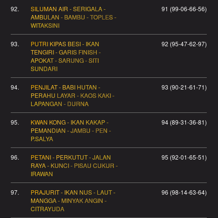
92.
SILUMAN AIR - SERIGALA -
91 (99-06-66-56)
AMBULAN - BAMBU - TOPLES -
WITAKSINI
93.
PUTRI KIPAS BESI - IKAN
92 (95-47-62-97)
TENGIRI - GARIS FINISH -
APOKAT - SARUNG - SITI
SUNDARI
94.
PENJILAT - BABI HUTAN -
93 (90-21-61-71)
PERAHU LAYAR - KAOS KAKI -
LAPANGAN - DURNA
95.
KWAN KONG - IKAN KAKAP -
94 (89-31-36-81)
PEMANDIAN - JAMBU - PEN -
P.SALYA
96.
PETANI - PERKUTUT - JALAN
95 (92-01-65-51)
RAYA - KUNCI - PISAU CUKUR -
IRAWAN
97.
PRAJURIT - IKAN NUS - LAUT -
96 (98-14-63-64)
MANGGA - MINYAK ANGIN -
CITRAYUDA