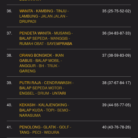
36.
WANITA - KAMBING - TINJU -
35 (25-75-52-02)
LAMBUNG - JALAN JALAN -
DRUPADI
37.
PENDETA WANITA - MUSANG -
36 (34-83-87-33)
BALAP SEPEDA - MANGGIS -
RUMAH OBAT - SAYEMPRABA
38.
ORANG BONGKOK - IKAN
37 (38-59-83-09)
GABUS - BALAP MOBIL -
ANGGUR - BH - TRUK -
GARENG
39.
PUTRI RAJA - CENDRAWASIH -
38 (37-67-84-17)
BALAP SEPEDA MOTOR -
ENGSEL - DRUM - UNTARI
40.
KEKASIH - KALAJENGKING -
39 (44-55-77-05)
BALAP KUDA - TOPI - BEMO -
NARASUMA
41.
PENOLONG - GLATIK - GOLF -
40 (43-76-78-26)
TANG - PECI - WIDURA