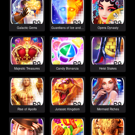
Galactic Gems
Guardians of Ice and Fire
Opera Dynasty
Majestic Treasures
Candy Bonanza
Heist Stakes
Rise of Apollo
Jurassic Kingdom
Mermaid Riches