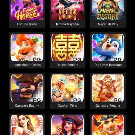
Fortune Horse
Inferno Mayhem
Mayan destiny
Leprechaun Riches
Double Fortune
The Great Icescape
Captain's Bounty
Caishen Wins
Ganesha Fortune