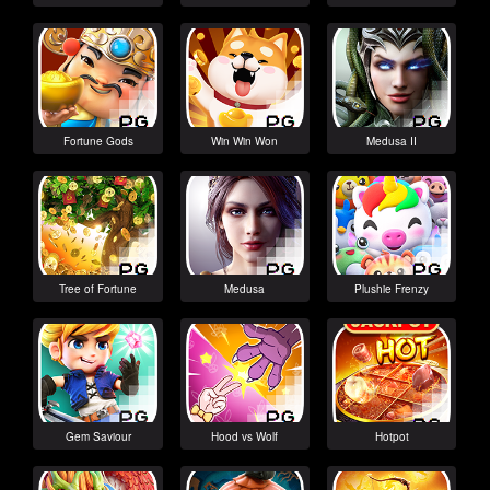
Fortune Gods
Win Win Won
Medusa II
Tree of Fortune
Medusa
Plushie Frenzy
Gem Saviour
Hood vs Wolf
Hotpot