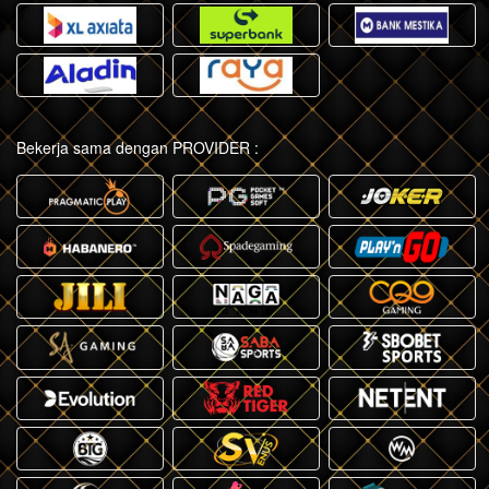
Bekerja sama dengan PROVIDER :