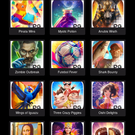
Pinata Wins
Mystic Potion
Anubis Wrath
Zombie Outbreak
Futebol Fever
Shark Bounty
Wings of Iguazu
Three Crazy Piggies
Oishi Delights