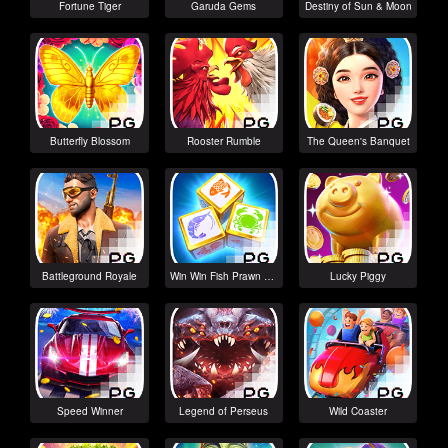
Fortune Tiger
Garuda Gems
Destiny of Sun & Moon
Butterfly Blossom
Rooster Rumble
The Queen's Banquet
Battleground Royale
Win Win Fish Prawn Crab
Lucky Piggy
Speed Winner
Legend of Perseus
Wild Coaster