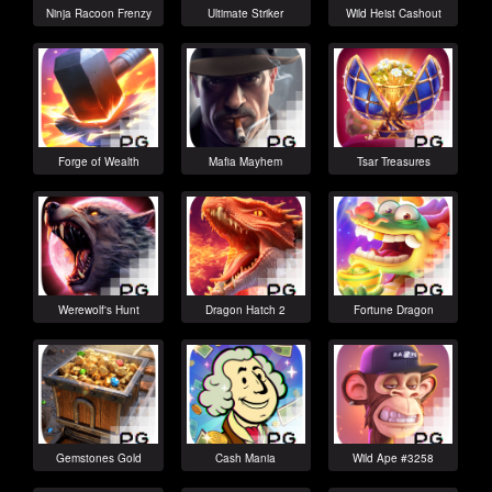
Ninja Racoon Frenzy
Ultimate Striker
Wild Heist Cashout
Forge of Wealth
Mafia Mayhem
Tsar Treasures
Werewolf's Hunt
Dragon Hatch 2
Fortune Dragon
Gemstones Gold
Cash Mania
Wild Ape #3258