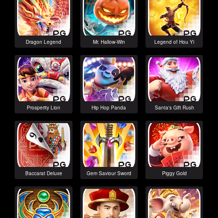
Dragon Legend
Mr. Hallow-Win
Legend of Hou Yi
Prosperity Lion
Hip Hop Panda
Santa's Gift Rush
Baccarat Deluxe
Gem Saviour Sword
Piggy Gold