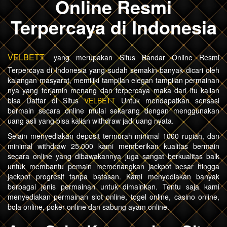
Online Resmi
Terpercaya di Indonesia
VELBETT
yang merupakan Situs Bandar Online Resmi
Terpercaya di Indonesia yang sudah semakin banyak dicari oleh
kalangan masyarat, memiliki tampilan elegan tampilan permainan
nya yang terjamin menang dan terpercaya maka dari itu kalian
bisa Daftar di Situs
VELBETT
Untuk mendapatkan sensasi
bermain secara online mulai sekarang dengan menggunakan
uang asli yang bisa kalian withdraw jadi uang nyata.
Selain menyediakan deposit termurah minimal 1000 rupiah, dan
minimal withdraw 25.000 kami memberikan kualitas bermain
secara online yang dibawakannya juga sangat berkualitas baik
untuk membantu pemain memenangkan jackpot besar hingga
jackpot progresif tanpa batasan. Kami menyediakan banyak
berbagai jenis permainan untuk dimainkan. Tentu saja kami
menyediakan permainan slot online, togel online, casino online,
bola online, poker online dan sabung ayam online.