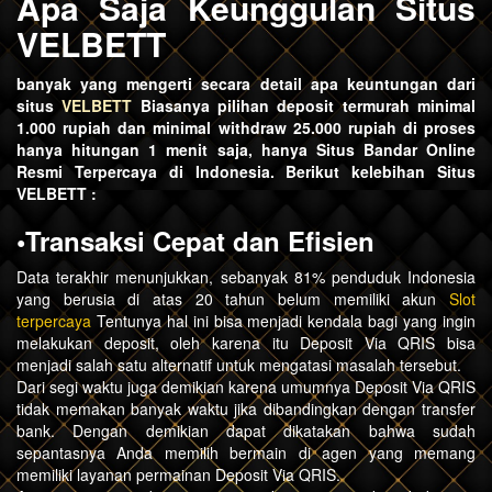
Apa Saja Keunggulan Situs
VELBETT
banyak yang mengerti secara detail apa keuntungan dari
situs
VELBETT
Biasanya pilihan deposit termurah minimal
1.000 rupiah dan minimal withdraw 25.000 rupiah di proses
hanya hitungan 1 menit saja, hanya Situs Bandar Online
Resmi Terpercaya di Indonesia. Berikut kelebihan Situs
VELBETT :
•Transaksi Cepat dan Efisien
Data terakhir menunjukkan, sebanyak 81% penduduk Indonesia
yang berusia di atas 20 tahun belum memiliki akun
Slot
terpercaya
Tentunya hal ini bisa menjadi kendala bagi yang ingin
melakukan deposit, oleh karena itu Deposit Via QRIS bisa
menjadi salah satu alternatif untuk mengatasi masalah tersebut.
Dari segi waktu juga demikian karena umumnya Deposit Via QRIS
tidak memakan banyak waktu jika dibandingkan dengan transfer
bank. Dengan demikian dapat dikatakan bahwa sudah
sepantasnya Anda memilih bermain di agen yang memang
memiliki layanan permainan Deposit Via QRIS.