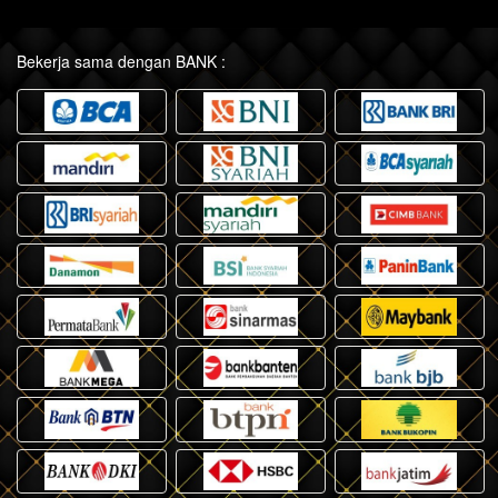
Bekerja sama dengan BANK :