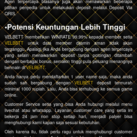
Agen terpercaya biasanya juga akan menawarkan beberapa
pilihan penyedia untuk melakukan deposit melalui Deposit Via
QRIS.
•Potensi Keuntungan Lebih Tinggi
VELBETT memberikan WINRATE 99,99% kepada member setia
VELBETT
untuk data member dijamin aman tidak akan
terganggu. Apalagi jika Anda bergabung dengan agen terpercaya
yang selain menawarkan deposit tanpa potongan ditambah
dengan berbagai bonus, semakin tinggi pula peluang menangnya
bermain di
VELBETT
.
Anda hanya perlu mendaftarkan 1 user name saja, maka anda
sudah sah bergabung dengan
VELBETT
deposit termurah
minimal 1000 rupiah. Lalu, Anda bisa terhubung ke semua game
online.
Customer Service setia yang bisa Anda hubungi melalui menu
livechat atau whatsapp. Layanan customer care yang setia ini
bekerja 24 jam non stop setiap hari, menjadi palyer bisa
menghubungi kami kapan saja sesuai kebutuhan.
Oleh karena itu, tidak perlu ragu untuk menghubungi customer