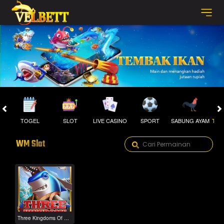
TOGEL
SLOT
LIVE CASINO
SPORT
SABUNG AYAM
TEM
WM Slot
Three Kingdoms Of Fishing